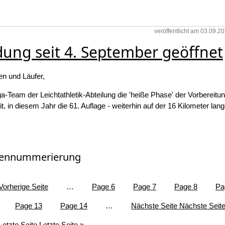
veröffentlicht am 03.09.2
ung seit 4. September geöffnet
en und Läufer,
ga-Team der Leichtathletik-Abteilung die 'heiße Phase' der Vorbereitun
it, in diesem Jahr die 61. Auflage - weiterhin auf der 16 Kilometer la
tennummerierung
 Vorherige Seite
…
Page
6
Page
7
Page
8
Pa
Page
13
Page
14
…
Nächste Seite
Nächste Seite
Letzte Seite
Letzte Seite »