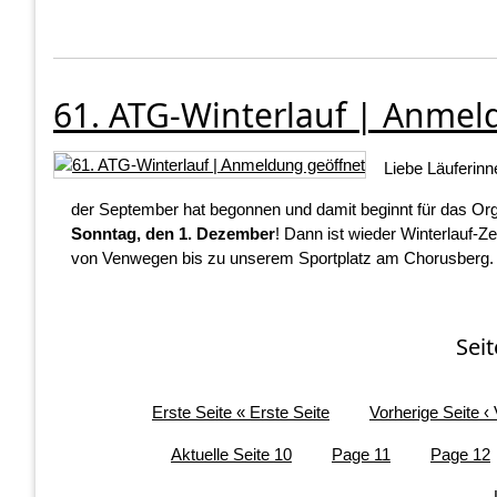
61. ATG-Winterlauf | Anmeld
Liebe Läuferinn
der September hat begonnen und damit
beginnt für das Or
Sonntag, den 1. Dezember
! Dann ist wieder Winterlauf-Ze
von Venwegen bis zu unserem Sportplatz am Chorusberg.
Sei
Erste Seite
« Erste Seite
Vorherige Seite
‹
Aktuelle Seite
10
Page
11
Page
12