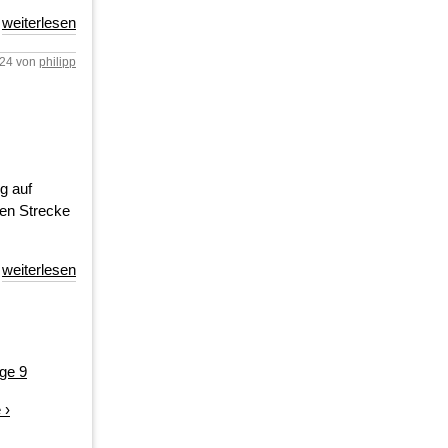
weiterlesen
024 von
philipp
g auf
ngen Strecke
weiterlesen
ge
9
 ›