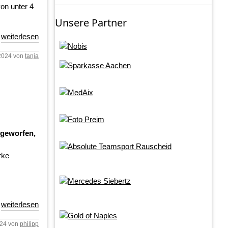
von unter 4
Unsere Partner
weiterlesen
.2024 von
tanja
 geworfen,
rke
weiterlesen
024 von
philipp