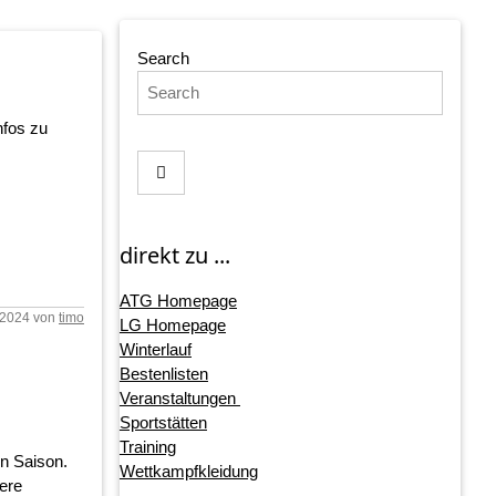
Search
nfos zu
direkt zu ...
ATG Homepage
9.2024 von
timo
LG Homepage
Winterlauf
Bestenlisten
Veranstaltungen
Sportstätten
Training
en Saison.
Wettkampfkleidung
sere