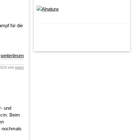
mpf für die
weiterlesen
.2024 von
joern
r- und
8 cm. Beim
en
z) nochmals