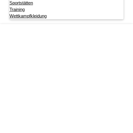
Sportstätten
Training
Wettkampfkleidung
Footer menu
Startseite
Impressum
Datenschutz
User account menu
Anmelden