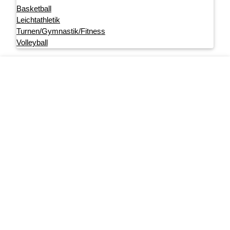
Basketball
Leichtathletik
Turnen/Gymnastik/Fitness
Volleyball
Footer menu
Startseite
Impressum
Datenschutz
User account menu