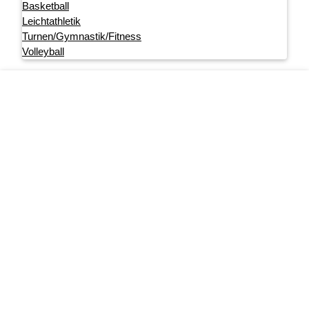
Basketball
Leichtathletik
Turnen/Gymnastik/Fitness
Volleyball
Footer menu
Startseite
Impressum
Datenschutz
User account menu