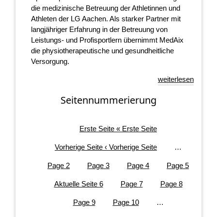
die medizinische Betreuung der Athletinnen und
Athleten der LG Aachen. Als starker Partner mit
langjähriger Erfahrung in der Betreuung von
Leistungs- und Profisportlern übernimmt MedAix
die physiotherapeutische und gesundheitliche
Versorgung.
weiterlesen
Seitennummerierung
Erste Seite
« Erste Seite
Vorherige Seite
‹ Vorherige Seite
…
Page
2
Page
3
Page
4
Page
5
Aktuelle Seite
6
Page
7
Page
8
Page
9
Page
10
…