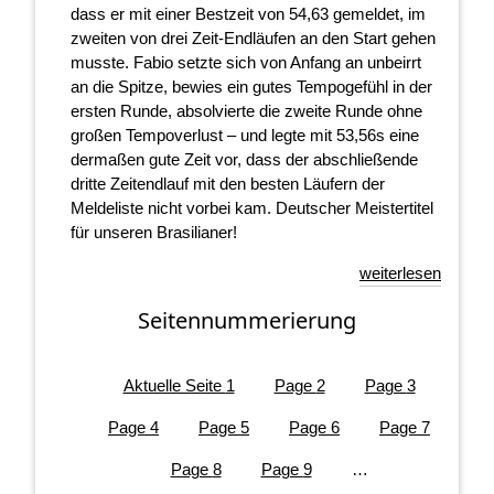
dass er mit einer Bestzeit von 54,63 gemeldet, im
zweiten von drei Zeit-Endläufen an den Start gehen
musste. Fabio setzte sich von Anfang an unbeirrt
an die Spitze, bewies ein gutes Tempogefühl in der
ersten Runde, absolvierte die zweite Runde ohne
großen Tempoverlust – und legte mit 53,56s eine
dermaßen gute Zeit vor, dass der abschließende
dritte Zeitendlauf mit den besten Läufern der
Meldeliste nicht vorbei kam. Deutscher Meistertitel
für unseren Brasilianer!
weiterlesen
Seitennummerierung
Aktuelle Seite
1
Page
2
Page
3
Page
4
Page
5
Page
6
Page
7
Page
8
Page
9
…