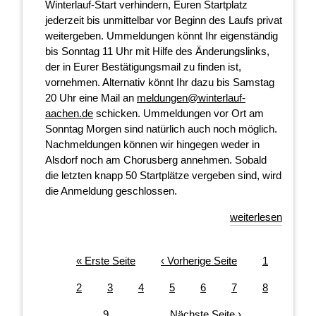
Winterlauf-Start verhindern, Euren Startplatz
jederzeit bis unmittelbar vor Beginn des Laufs privat
weitergeben. Ummeldungen könnt Ihr eigenständig
bis Sonntag 11 Uhr mit Hilfe des Änderungslinks,
der in Eurer Bestätigungsmail zu finden ist,
vornehmen. Alternativ könnt Ihr dazu bis Samstag
20 Uhr eine Mail an
meldungen@winterlauf-
aachen.de
schicken. Ummeldungen vor Ort am
Sonntag Morgen sind natürlich auch noch möglich.
Nachmeldungen können wir hingegen weder in
Alsdorf noch am Chorusberg annehmen. Sobald
die letzten knapp 50 Startplätze vergeben sind, wird
die Anmeldung geschlossen.
weiterlesen
Seitennummerierung
Erste
« Erste Seite
Vorherige
‹ Vorherige Seite
Page
1
Seite
Seite
Page
2
Aktuelle
3
Page
4
Page
5
Page
6
Page
7
Page
8
Seite
Page
9
…
Nächste
Nächste Seite ›