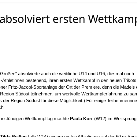
absolviert ersten Wettkam
Großen“ absolvierte auch die weibliche U14 und U16, diesmal noch
-Athletinnen bestehend, ihren ersten Wettkampf in den neuen Trikots
ener Fritz-Jacobi-Sportanlage der Ort der Premiere, denn die Mädels 
 Region Südost teilnehmen, um wertvolle Wertkampferfahrung zu sa
 der Region Südost für diese Möglichkeit.) Für einige Teilnehmerinn
ch.
zehnstündigen Wettkampftag machte
Paula Korr
(W12) im Weitsprung 
Tilda Reißen
(alle W14) unsere ersten Athletinnen auf der 60 m-Spri