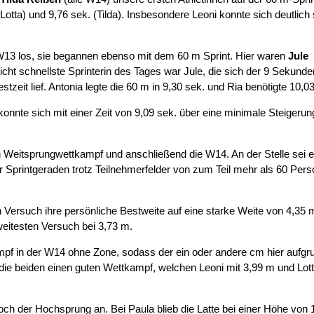
(Lotta) und 9,76 sek. (Tilda). Insbesondere Leoni konnte sich deutlich 
13 los, sie begannen ebenso mit dem 60 m Sprint. Hier waren
Jule
cht schnellste Sprinterin des Tages war Jule, die sich der 9 Sekund
tzeit lief. Antonia legte die 60 m in 9,30 sek. und Ria benötigte 10,0
onnte sich mit einer Zeit von 9,09 sek. über eine minimale Steigerun
n Weitsprungwettkampf und anschließend die W14. An der Stelle sei 
er Sprintgeraden trotz Teilnehmerfelder von zum Teil mehr als 60 Per
n Versuch ihre persönliche Bestweite auf eine starke Weite von 4,35 
weitesten Versuch bei 3,73 m.
f in der W14 ohne Zone, sodass der ein oder andere cm hier aufgr
ie beiden einen guten Wettkampf, welchen Leoni mit 3,99 m und Lott
ch der Hochsprung an. Bei Paula blieb die Latte bei einer Höhe von 