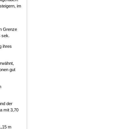
steigern, im
en Grenze
3 sek.
g ihres
erwähnt,
sonen gut
m
und der
a mit 3,70
1,15 m