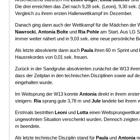
Die drei erreichten das Ziel nach 9,28 sek. (Leoni), 9,30 sek. 
Vergleich zu ihrem ersten Hallenwettkampf im Dezember.
Danach ging dann auch der Wettkampf für die Mädchen der W
Nawrocki
,
Antonia Bolte
und
Ria Pohle
am Start. Aus LG Si
immer weiter nähert und in 9,03 sek. eine neue persönliche Bes
Als letzte absolvierte dann auch
Paula
ihren 60 m Sprint und k
Hausrekordes von 0,01 sek. freuen.
Zurück in der Sandgrube absolvierten zunächst die W13 ihre
dass der Zeitplan in den technischen Disziplinen sowie auf d
eingehalten wurde.
Im Weitsprung der W13 konnte
Antonia
direkt in ihrem erste
steigern.
Ria
sprang gute 3,78 m und
Jule
landete bei ihrem 
Erstmals bestritten
Leoni
und
Lotta
einen Weitsprungwettkamp
ungewohnten Situation verschenkt wurden. Dennoch zeigten d
m beendete.
Als letzte technische Disziplin stand für
Paula
und
Antonia
no