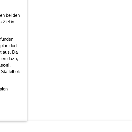
en bei den
 Ziel in
efunden
plan dort
t aus. Da
chen dazu,
Leoni,
Staffelholz
alen