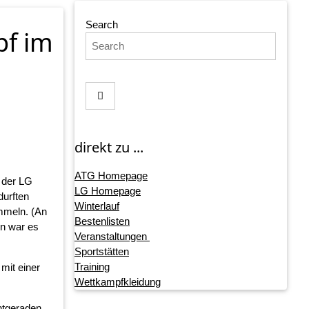
Search
pf im
direkt zu ...
ATG Homepage
 der LG
LG Homepage
durften
Winterlauf
mmeln. (An
Bestenlisten
en war es
Veranstaltungen
Sportstätten
Training
mit einer
Wettkampfkleidung
ntgeraden.