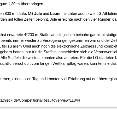
e gute 1,30 m überspringen.
ten 800 m Läufe. Mit
Jule
und
Leoni
mischten auch zwei LG Athletinn
den mit tollen Zeiten belohnt. Jule erreichte nach den vier Runden das
t erwartete 4*200 m Staffel an, die jedoch beinahe gar nicht stattg
 bereits immer wieder zu Verzögerungen gekommen war und der Zeit
 fiel zu allem Übel auch noch die elektronische Zeitmessung komplet
geharrt hatten, nur für die Staffeln, entschieden sich die Verantwortli
lle Staffeln die wollten, konnten also antreten. Für die LG starteten
 sichtlich erschöpft vom langen Wettkampftag waren, konnten sie das 
ammen, einen tollen Tag und konnten viel Erfahrung auf der überregion
htathletik.de/Competitions/Resultoverview/11844