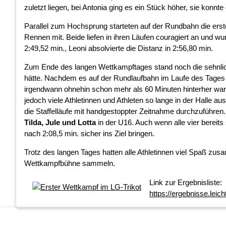
zuletzt liegen, bei Antonia ging es ein Stück höher, sie konnt
Parallel zum Hochsprung starteten auf der Rundbahn die ers
Rennen mit. Beide liefen in ihren Läufen couragiert an und wur
2:49,52 min., Leoni absolvierte die Distanz in 2:56,80 min.
Zum Ende des langen Wettkampftages stand noch die sehnlichs
hätte. Nachdem es auf der Rundlaufbahn im Laufe des Tages
irgendwann ohnehin schon mehr als 60 Minuten hinterher war,
jedoch viele Athletinnen und Athleten so lange in der Halle aus
die Staffelläufe mit handgestoppter Zeitnahme durchzuführen. A
Tilda, Jule und Lotta
in der U16. Auch wenn alle vier bereits
nach 2:08,5 min. sicher ins Ziel bringen.
Trotz des langen Tages hatten alle Athletinnen viel Spaß zus
Wettkampfbühne sammeln.
Link zur Ergebnisliste:
https://ergebnisse.leic