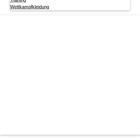
Wettkampfkleidung
Footer menu
Startseite
Impressum
Datenschutz
User account menu
Anmelden